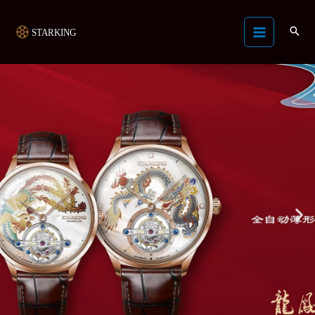
跳
Main
至
Menu
内
容