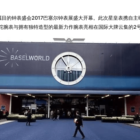
瞩目的钟表盛会2017巴塞尔钟表展盛大开幕。此次星皇表携自
陀腕表与拥有独特造型的最新力作腕表亮相在国际大牌云集的2