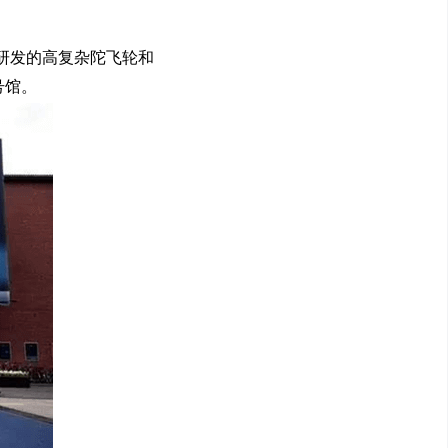
主研发的高复杂陀飞轮和
号馆。