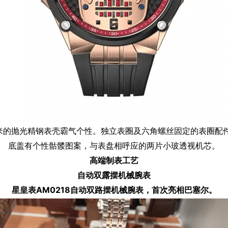
毫米的抛光精钢表壳霸气个性。独立表圈及六角螺丝固定的表圈配
底盖有个性骷髅图案，与表盘相呼应的两片小玻透视机芯。
高端制表工艺
自动双露摆机械腕表
星皇表AM0218自动双路摆机械腕表，首次亮相巴塞尔。