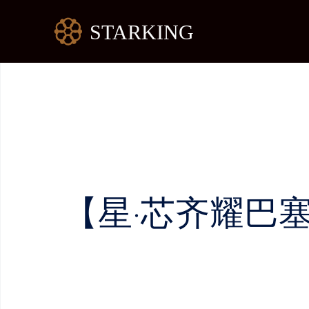
跳
至
内
容
【星·芯齐耀巴