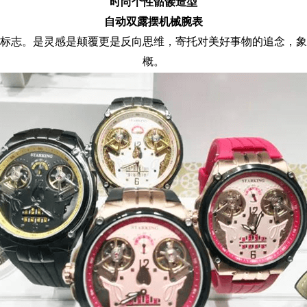
时尚个性骷髅造型
自动双露摆机械腕表
标志。是灵感是颠覆更是反向思维，寄托对美好事物的追念，象
概。