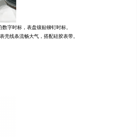
伯数字时标，表盘镶贴铆钉时标。
表壳线条流畅大气，搭配硅胶表带。