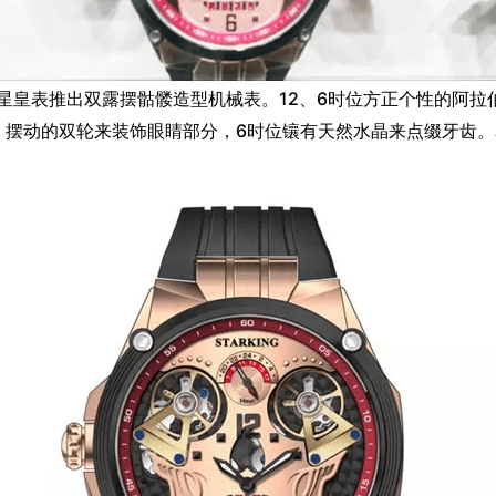
星皇表推出双露摆骷髅造型机械表。12、6时位方正个性的阿拉
。摆动的双轮来装饰眼睛部分，6时位镶有天然水晶来点缀牙齿。