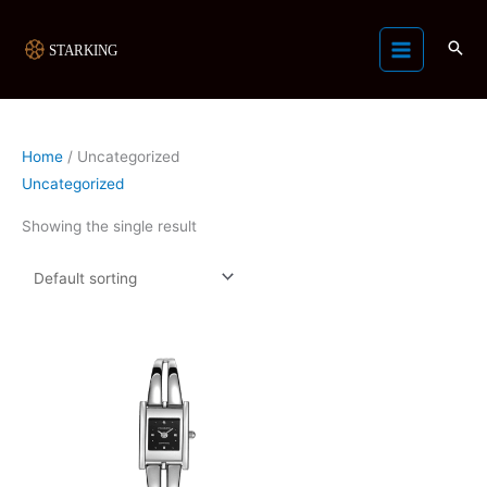
跳
Main
至
Menu
内
容
Home
/ Uncategorized
Uncategorized
Showing the single result