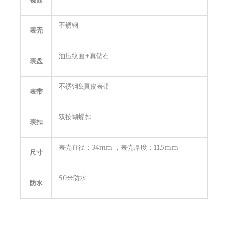
不锈钢
表壳
油压纹面+真钻石
表盘
不锈钢&真皮表带
表带
双按蝴蝶扣
表扣
表壳直径：34mm ，表壳厚度：11.5mm
尺寸
50米防水
防水