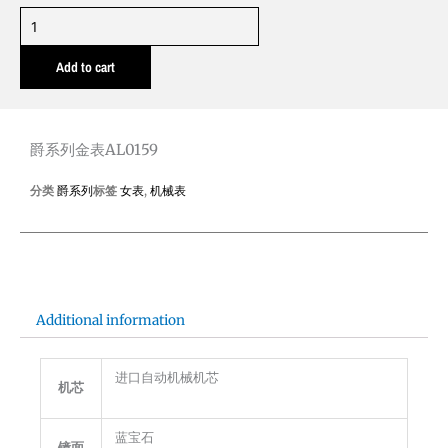
爵
系
Add to cart
列
金
表
AL0159
爵系列金表AL0159
quantity
分类
爵系列
标签
女表
,
机械表
Additional information
进口自动机械机芯
机芯
蓝宝石
镜面