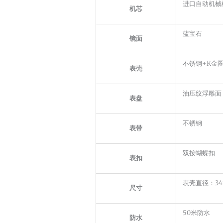
进口自动机械
机芯
蓝宝石
镜面
不锈钢+K金
表壳
油压纹浮雕面
表盘
不锈钢
表带
双按蝴蝶扣
表扣
表壳直径：34
尺寸
50米防水
防水