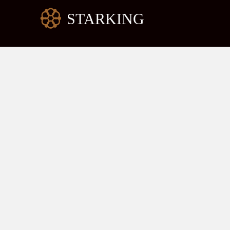
跳
至
内
容