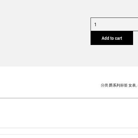
爵
系
Add to cart
列
金
表
AL0165
quantity
分类
爵系列
标签
女表
,