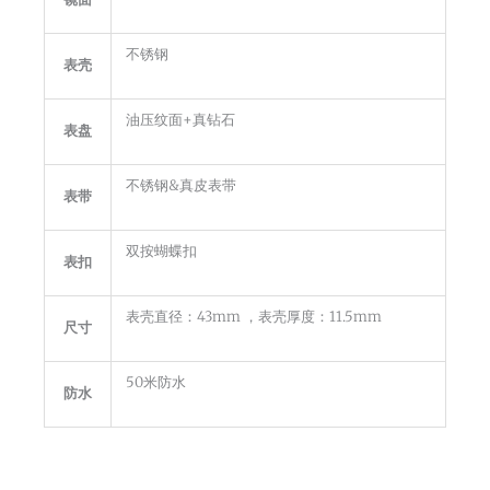
不锈钢
表壳
油压纹面+真钻石
表盘
不锈钢&真皮表带
表带
双按蝴蝶扣
表扣
表壳直径：43mm ，表壳厚度：11.5mm
尺寸
50米防水
防水