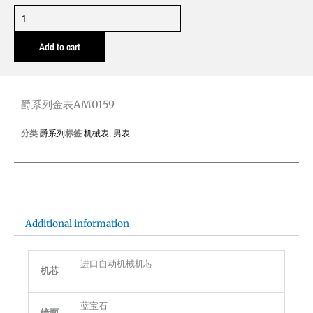
爵
系
Add to cart
列
金
表
AM0159
爵系列金表AM0159
quantity
分类
爵系列
标签
机械表
,
男表
Additional information
进口自动机械机芯
机芯
蓝宝石
镜面