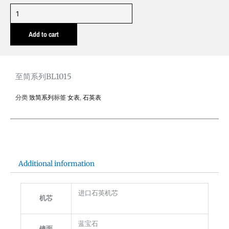
至
简
Add to cart
系
列
BL1015
quantity
至简系列BL1015
分类
致简系列
标签
女表
,
石英表
Additional information
进口石英机芯
机芯
蓝宝石
镜面