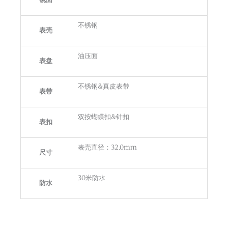
不锈钢
表壳
油压面
表盘
不锈钢&真皮表带
表带
双按蝴蝶扣&针扣
表扣
表壳直径：32.0mm
尺寸
30米防水
防水