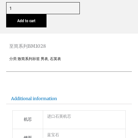
至
简
Add to cart
系
列
BM1028
quantity
至简系列BM1028
分类
致简系列
标签
男表
,
石英表
Additional information
进口石英机芯
机芯
蓝宝石
镜面