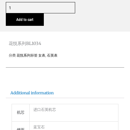
花
悦
Add to cart
系
列
BL1034
quantity
花悦系列BL1034
分类
花悦系列
标签
女表
,
石英表
Additional information
进口石英机芯
机芯
蓝宝石
镜面