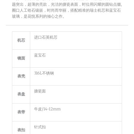
题突出，超薄的壳款，光洁的搪瓷表面，时位用闪耀的圆钻点缀,
圈口人工锆石镶嵌，时尚而华丽，搭配精准的瑞士机芯和蓝宝石
玻璃，是花悦系列的倾心之作。
进口石英机芯
机芯
蓝宝石
镜面
316L不锈钢
表壳
搪瓷面
表盘
牛皮/14-12mm
表带
针式扣
表扣