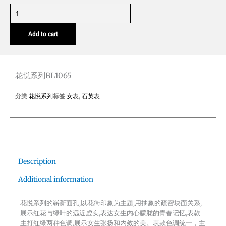
花
悦
Add to cart
系
列
BL1065
quantity
花悦系列BL1065
分类
花悦系列
标签
女表
,
石英表
Description
Additional information
花悦系列的崭新面孔,以花街印象为主题,用抽象的疏密块面关系,
展示红花与绿叶的远近虚实,表达女生内心朦胧的青春记忆,表款
主打红绿两种色调,展示女生张扬和内敛的美。表款色调统一，主