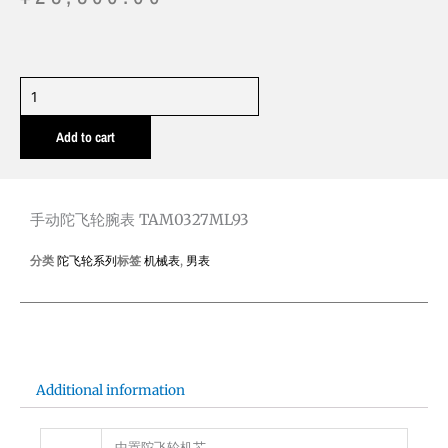
手
动
Add to cart
陀
飞
轮
腕
手动陀飞轮腕表 TAM0327ML93
表
分类
陀飞轮系列
标签
机械表
,
男表
TAM0327ML93
quantity
Additional information
中置陀飞轮机芯