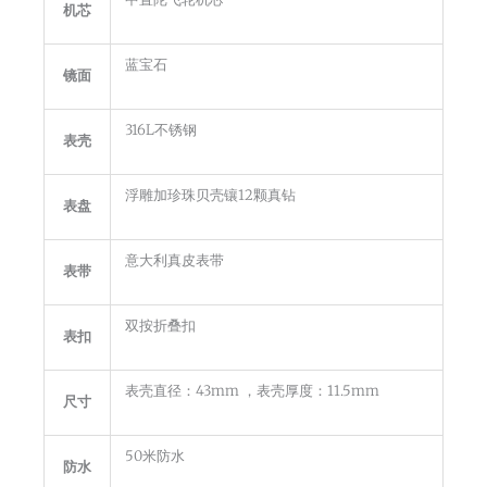
机芯
蓝宝石
镜面
316L不锈钢
表壳
浮雕加珍珠贝壳镶12颗真钻
表盘
意大利真皮表带
表带
双按折叠扣
表扣
表壳直径：43mm ，表壳厚度：11.5mm
尺寸
50米防水
防水