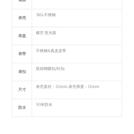
316L不锈钢
表壳
镂空 亚光面
表盘
不锈钢&真皮皮带
表带
双按蝴蝶扣/针扣
表扣
表壳直径：32mm 表壳厚度：11mm
尺寸
50米防水
防水