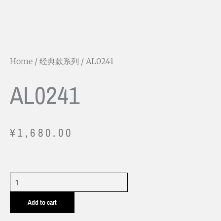
Home
/
经典款系列
/ AL0241
AL0241
¥
1,680.00
AL0241
quantity
Add to cart