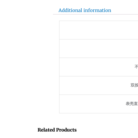
Additional information
不
双按
表壳直
Related Products