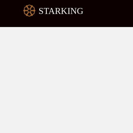
跳
至
内
容