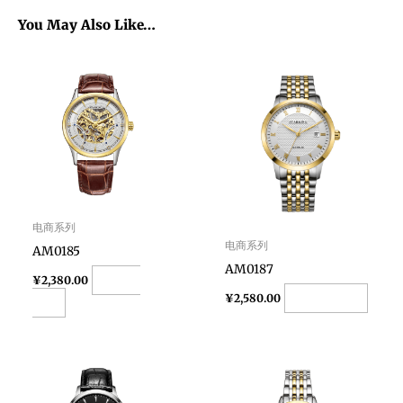
You May Also Like…
电商系列
电商系列
AM0185
AM0187
Add to
¥
2,380.00
Add to cart
¥
2,580.00
cart