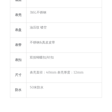
316L不锈钢
表壳
油压纹 镂空
表盘
不锈钢&真皮皮带
表带
双按蝴蝶扣/针扣
表扣
表壳直径：40mm 表壳厚度：12mm
尺寸
50米防水
防水