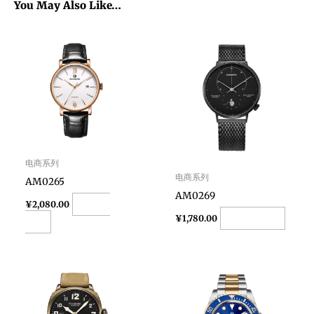
You May Also Like…
电商系列
电商系列
AM0265
AM0269
Add to
¥
2,080.00
Add to cart
¥
1,780.00
cart