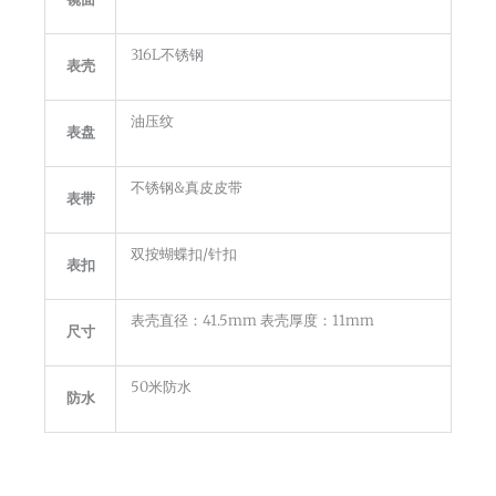
316L不锈钢
表壳
油压纹
表盘
不锈钢&真皮皮带
表带
双按蝴蝶扣/针扣
表扣
表壳直径：41.5mm 表壳厚度：11mm
尺寸
50米防水
防水