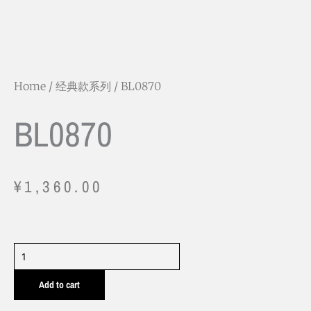
Home
/
经典款系列
/ BL0870
BL0870
¥
1,360.00
BL0870
quantity
Add to cart