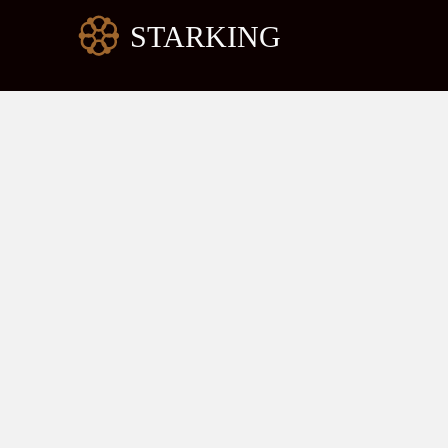
跳
至
内
容