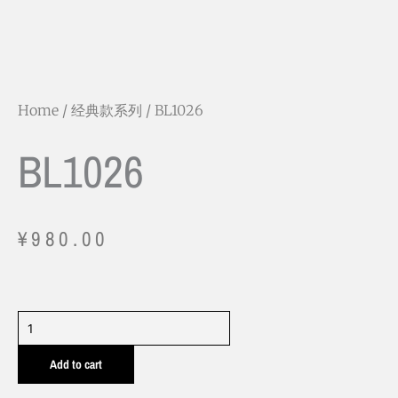
Home
/
经典款系列
/ BL1026
BL1026
¥
980.00
BL1026
quantity
Add to cart