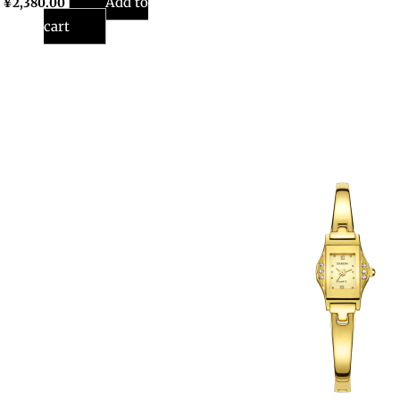
Add to
¥
2,380.00
cart