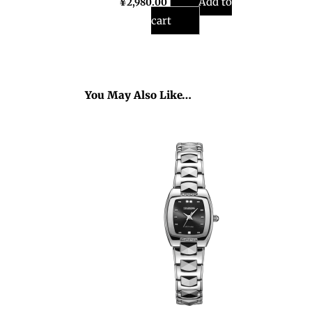
Add to
¥
2,980.00
cart
You May Also Like…