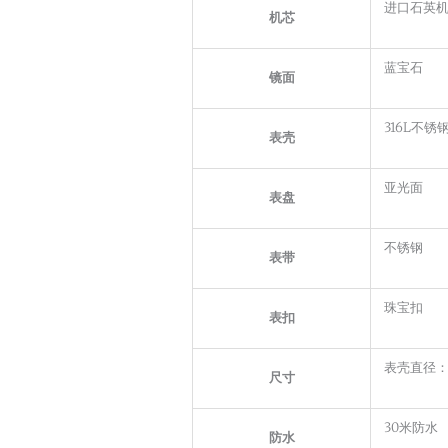
进口石英
机芯
蓝宝石
镜面
316L不锈
表壳
亚光面
表盘
不锈钢
表带
珠宝扣
表扣
表壳直径：
尺寸
30米防水
防水