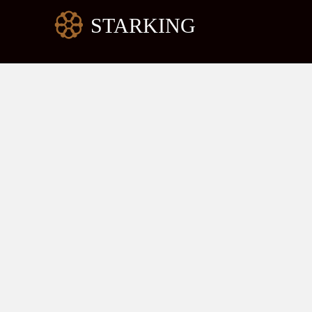
跳
至
内
容