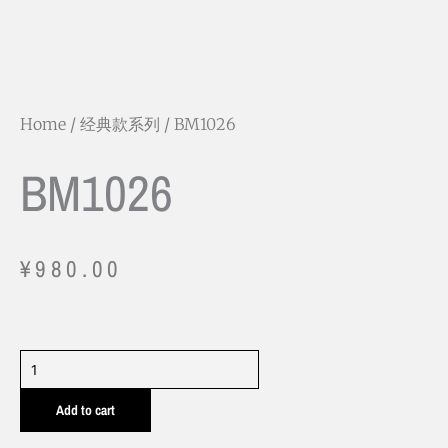
Home
/
经典款系列
/ BM1026
BM1026
¥
980.00
BM1026
quantity
Add to cart