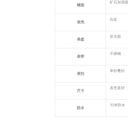
矿石加强
镜面
合金
表壳
亚光面
表盘
不锈钢
表带
单折叠扣
表扣
表壳直径：
尺寸
30米防水
防水