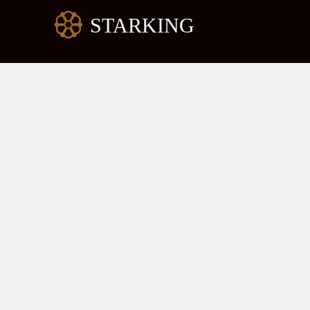
跳
至
内
容