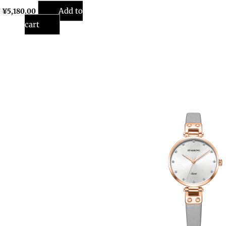
Add to
¥
5,180.00
cart