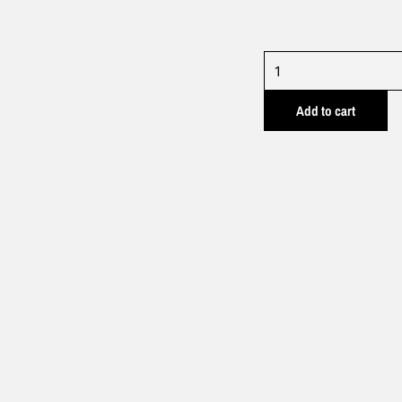
TL0941
quantity
Add to cart