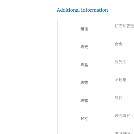
Additional information
矿石加强
镜面
合金
表壳
亚光面
表盘
不锈钢
表带
针扣
表扣
表壳直径：
尺寸
30米防水