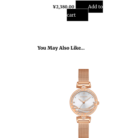
Add to
¥
2,380.00
cart
You May Also Like…