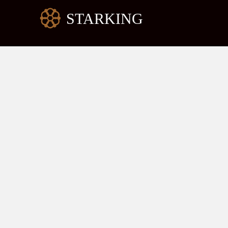
跳
至
内
容