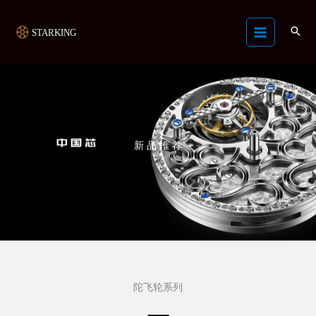
跳
Main
至
Menu
内
容
新 品 推 荐
陀飞轮系列