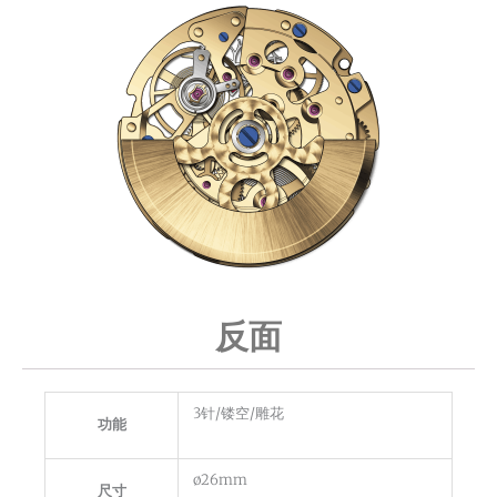
反面
3针/镂空/雕花
功能
ø26mm
尺寸